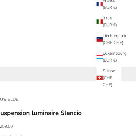
France
(EUR €)
Italie
(EUR €)
Liechtenstein
(CHF CHF)
Luxembourg
(EUR €)
Suisse
(CHF
CHF)
UYnBLUE
suspension luminaire Slancio
ffre
259.00