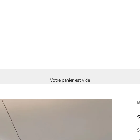
Votre panier est vide
B
O
$