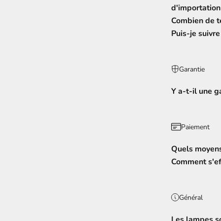
d'importation
Combien de te
Puis-je suiv
Garantie
Y a-t-il une g
Paiement
Quels moyens
Comment s'ef
Général
Les lampes s