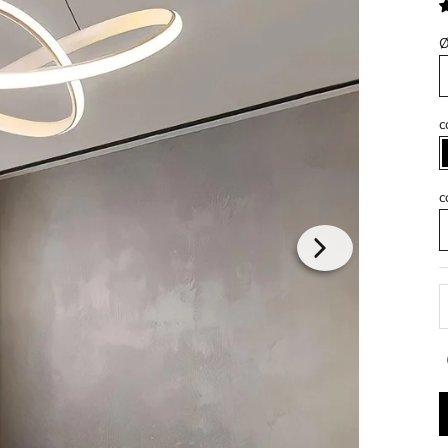
Ø
c
c
R