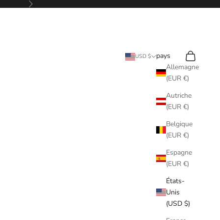
Avant
Rechercher
Panier
pays
USD $
Allemagne
(EUR €)
Autriche
(EUR €)
Belgique
(EUR €)
Espagne
(EUR €)
États-
Unis
(USD $)