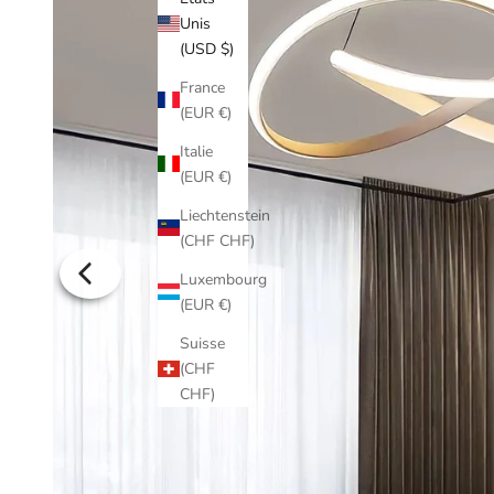
Unis
(USD $)
France
(EUR €)
Italie
(EUR €)
Liechtenstein
(CHF CHF)
Luxembourg
(EUR €)
Suisse
(CHF
CHF)