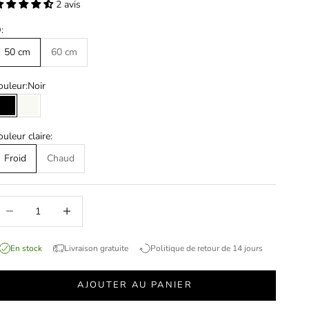
2 avis
:
50 cm
60 cm
ouleur:
Noir
Noir
Blanc
ouleur claire:
Froid
Chaud
éduire le nombre
Augmenter le nombre
En stock
Livraison gratuite
Politique de retour de 14 jours
AJOUTER AU PANIER