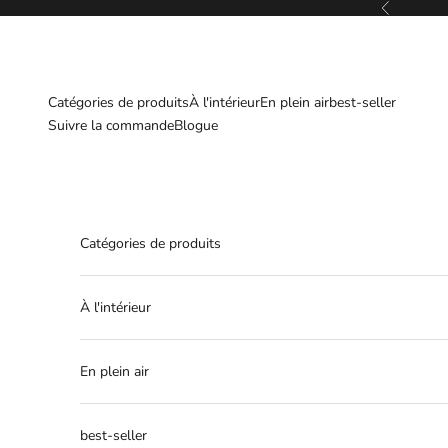
Passer au contenu
Retour
Catégories de produits
À l'intérieur
En plein air
best-seller
Suivre la commande
Blogue
Catégories de produits
À l'intérieur
En plein air
best-seller