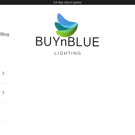
14-day return policy
BUYnBLUE
n
Blog