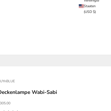
Vereinigte
Staaten
(USD $)
UYnBLUE
Deckenlampe Wabi-Sabi
ngebot
305.00