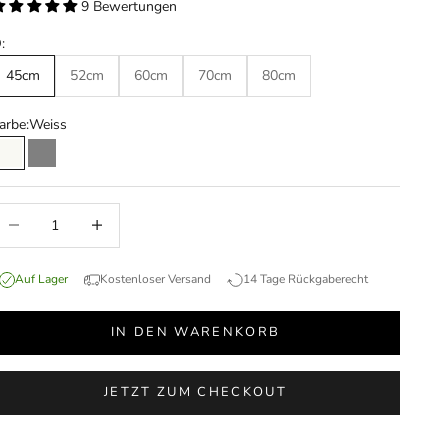
9 Bewertungen
:
45cm
52cm
60cm
70cm
80cm
arbe:
Weiss
Weiss
Grau
nzahl verringern
Anzahl erhöhen
Auf Lager
Kostenloser Versand
14 Tage Rückgaberecht
IN DEN WARENKORB
JETZT ZUM CHECKOUT