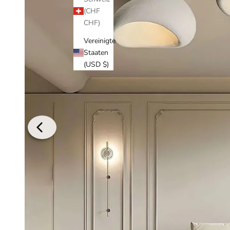
(CHF
CHF)
Vereinigte
Staaten
(USD $)