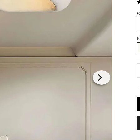
Ø
F
A