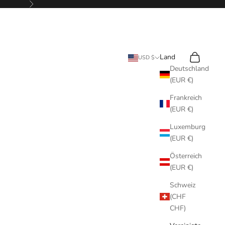
Vor
Suchen
Warenkorb
Land
USD $
Deutschland
(EUR €)
Frankreich
(EUR €)
Luxemburg
(EUR €)
Österreich
(EUR €)
Schweiz
(CHF
CHF)