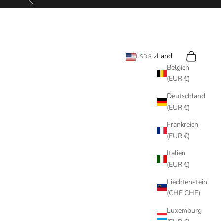
Vor
Suchen
Warenkorb
Land
USD $
Belgien
(EUR €)
Deutschland
(EUR €)
Frankreich
(EUR €)
Italien
(EUR €)
Liechtenstein
(CHF CHF)
Luxemburg