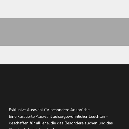
eckenlampen
Wandleuc
PRODUKTE ANSEHEN
PR
Exklusive Auswahl für besondere Ansprüche
Eine kuratierte Auswahl außergewöhnlicher Leuchten –
geschaffen für all jene, die das Besondere suchen und das