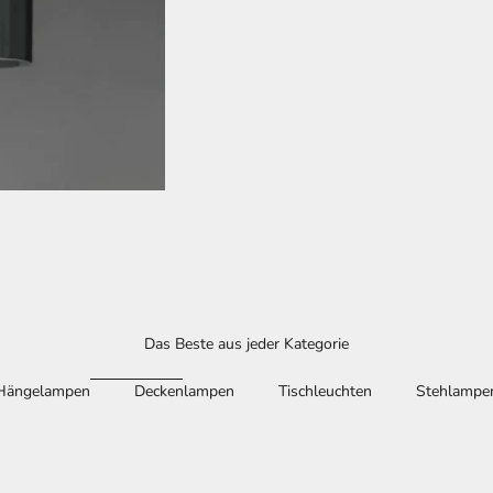
ANGEBOT
AB $238.00
(4.5)
Das Beste aus jeder Kategorie
ment 1
Hängelampen
Deckenlampen
Tischleuchten
Stehlampe
SALE