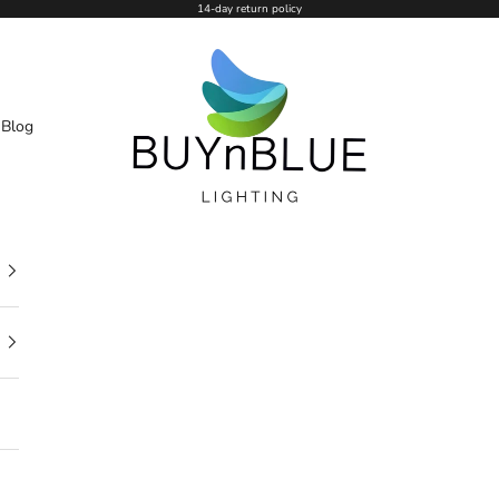
14-day return policy
BUYnBLUE
n
Blog