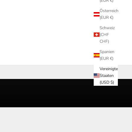
(EUR €)
Österreich
(EUR €)
Schweiz
(CHF
CHF)
Spanien
(EUR €)
Vereinigte
Staaten
(USD $)