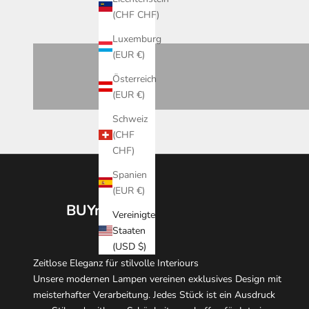
Hängelampen und Pendelleuchten
(CHF CHF)
PRODUKTE ANSEHEN
Luxemburg
(EUR €)
Österreich
(EUR €)
Schweiz
(CHF
CHF)
Spanien
(EUR €)
BUYnBLUE
Vereinigte
Staaten
(USD $)
Zeitlose Eleganz für stilvolle Interiours
Unsere modernen Lampen vereinen exklusives Design mit
meisterhafter Verarbeitung. Jedes Stück ist ein Ausdruck