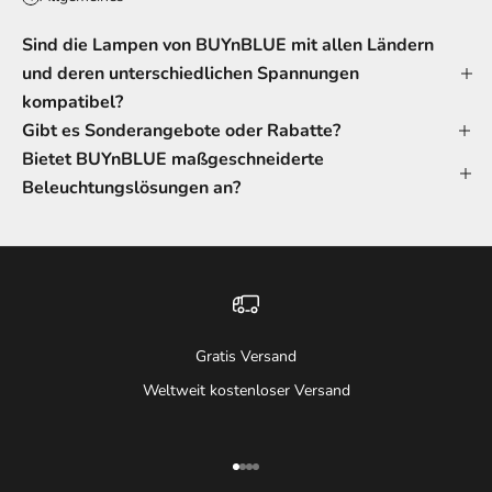
Sind die Lampen von BUYnBLUE mit allen Ländern
und deren unterschiedlichen Spannungen
kompatibel?
Gibt es Sonderangebote oder Rabatte?
Bietet BUYnBLUE maßgeschneiderte
Beleuchtungslösungen an?
Gratis Versand
Weltweit kostenloser Versand
Gehe zu Element 1
Gehe zu Element 2
Gehe zu Element 3
Gehe zu Element 4