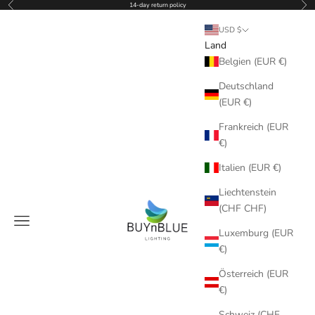
Zurück
Vor
Zum Inhalt springen
14-day return policy
USD $
Land
Belgien (EUR €)
Deutschland
(EUR €)
Frankreich (EUR
€)
Italien (EUR €)
Liechtenstein
BUYnBLUE
(CHF CHF)
Menü
Luxemburg (EUR
€)
Österreich (EUR
€)
Schweiz (CHF