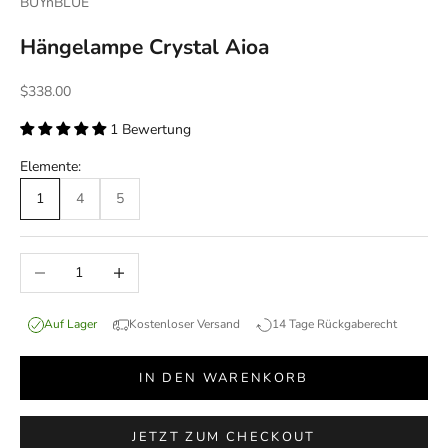
BUYnBLUE
Hängelampe Crystal Aioa
Angebot
$338.00
1 Bewertung
Elemente:
1
4
5
Anzahl verringern
Anzahl erhöhen
Auf Lager
Kostenloser Versand
14 Tage Rückgaberecht
IN DEN WARENKORB
JETZT ZUM CHECKOUT