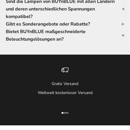
Sind die Lampen von BUYnBLUE mit allen Ländern
und deren unterschiedlichen Spannungen
kompatibel?
Gibt es Sonderangebote oder Rabatte?
Bietet BUYnBLUE maßgeschneiderte
Beleuchtungslösungen an?
Gratis Versand
Weltweit kostenloser Versand
Gehe zu Element 1
Gehe zu Element 2
Gehe zu Element 3
Gehe zu Element 4