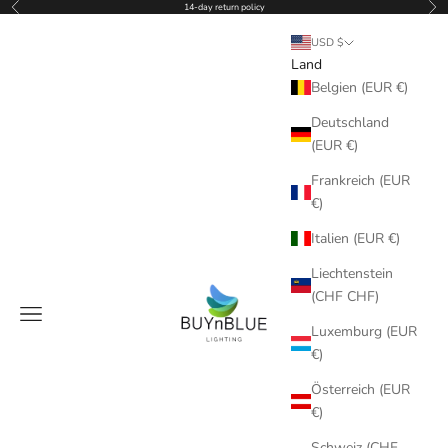
Zurück
Vor
Zum Inhalt springen
14-day return policy
USD $
Land
Belgien (EUR €)
Deutschland
(EUR €)
Frankreich (EUR
€)
Italien (EUR €)
Liechtenstein
BUYnBLUE
(CHF CHF)
Menü
Luxemburg (EUR
€)
Österreich (EUR
€)
Schweiz (CHF