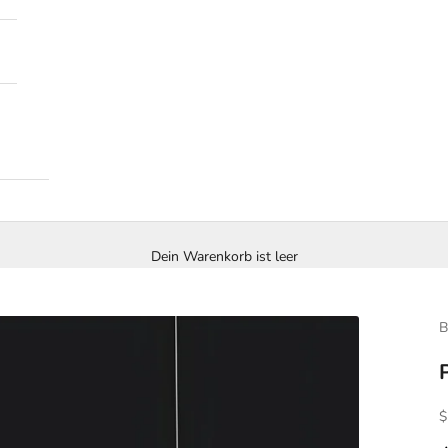
Dein Warenkorb ist leer
B
A
$