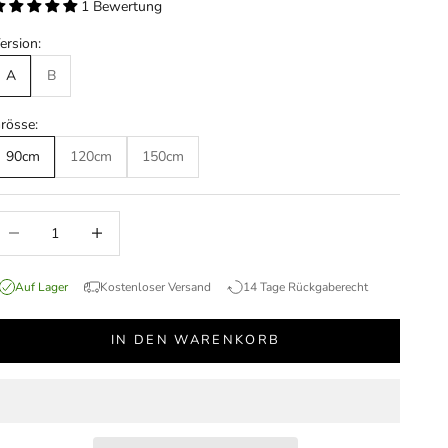
1 Bewertung
ersion:
A
B
rösse:
90cm
120cm
150cm
nzahl verringern
Anzahl erhöhen
Auf Lager
Kostenloser Versand
14 Tage Rückgaberecht
IN DEN WARENKORB