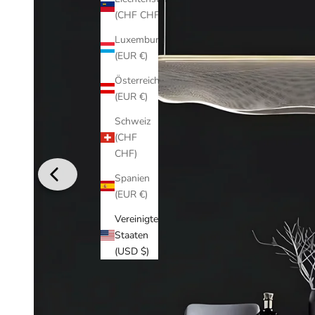
(CHF CHF)
Luxemburg
(EUR €)
Österreich
(EUR €)
Schweiz
(CHF
CHF)
Spanien
(EUR €)
Vereinigte
Staaten
(USD $)