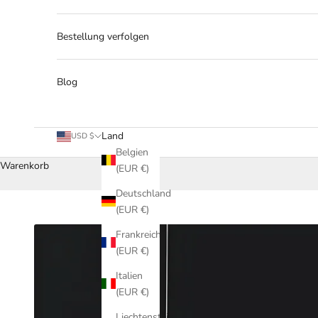
Bestellung verfolgen
Blog
Land
USD $
Belgien
Warenkorb
(EUR €)
Deutschland
(EUR €)
Frankreich
(EUR €)
Italien
(EUR €)
Liechtenstein