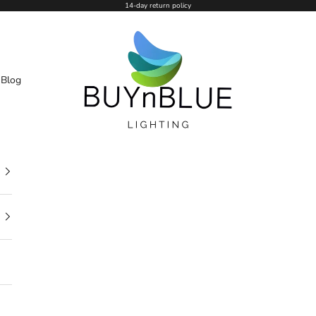
14-day return policy
BUYnBLUE
n
Blog