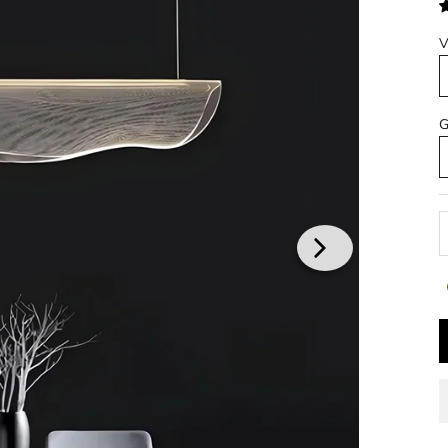
V
G
A