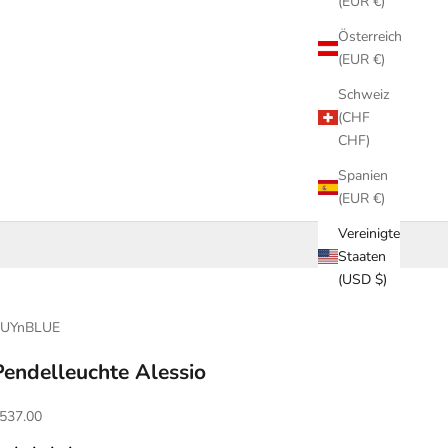
(EUR €)
Österreich
(EUR €)
Schweiz
(CHF
CHF)
Spanien
(EUR €)
Vereinigte
Staaten
(USD $)
UYnBLUE
Pendelleuchte Alessio
ngebot
537.00