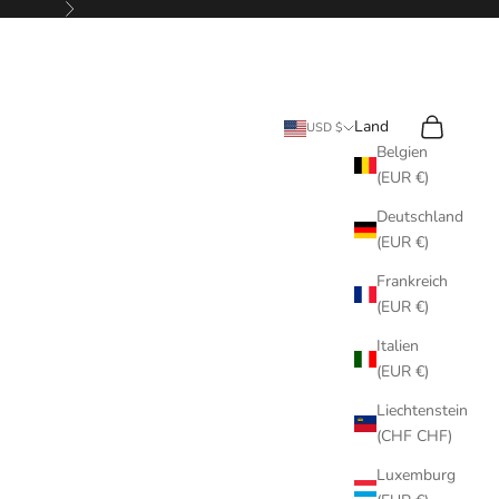
Vor
Suchen
Warenkorb
Land
USD $
Belgien
(EUR €)
Deutschland
(EUR €)
Frankreich
(EUR €)
Italien
(EUR €)
Liechtenstein
(CHF CHF)
Luxemburg