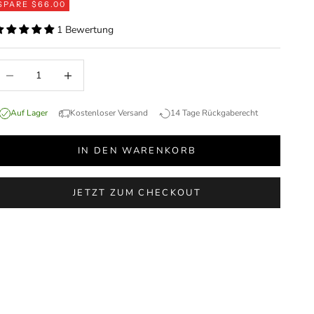
SPARE $66.00
1 Bewertung
nzahl verringern
Anzahl erhöhen
Auf Lager
Kostenloser Versand
14 Tage Rückgaberecht
IN DEN WARENKORB
JETZT ZUM CHECKOUT