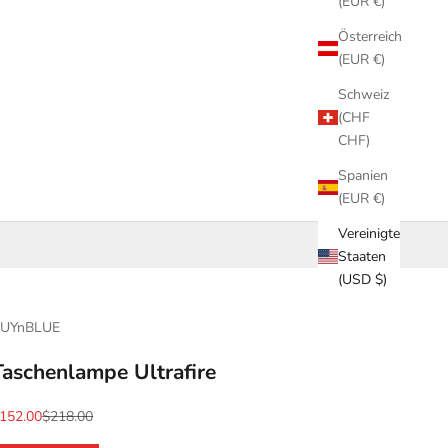
(EUR €)
Österreich
(EUR €)
Schweiz
(CHF
CHF)
Spanien
(EUR €)
Vereinigte
Staaten
(USD $)
UYnBLUE
Taschenlampe Ultrafire
ngebot
Regulärer Preis
152.00
$218.00