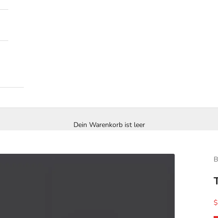
Dein Warenkorb ist leer
B
A
$