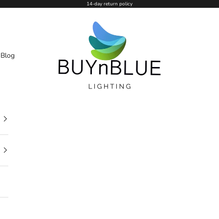
14-day return policy
BUYnBLUE
n
Blog