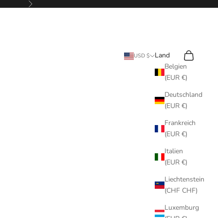
Vor
Suchen
Warenkorb
Land
USD $
Belgien
(EUR €)
Deutschland
(EUR €)
Frankreich
(EUR €)
Italien
(EUR €)
Liechtenstein
(CHF CHF)
Luxemburg