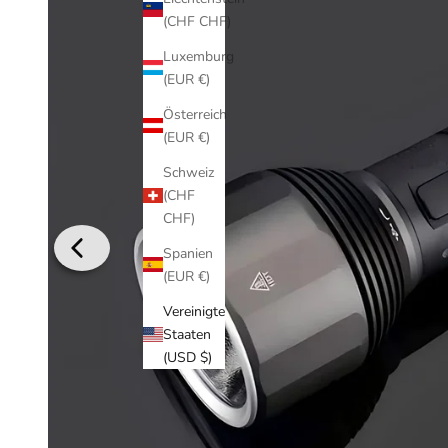
(CHF CHF)
Luxemburg
(EUR €)
Österreich
(EUR €)
Schweiz
(CHF
CHF)
Spanien
(EUR €)
Vereinigte
Staaten
(USD $)